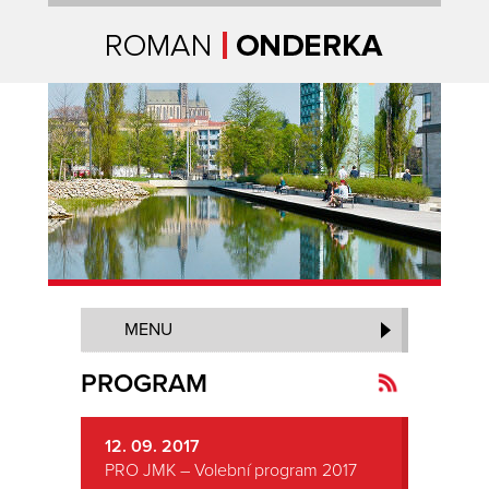
Úvodní strana
MENU
PROGRAM
12. 09. 2017
Kanál
PRO JMK – Volební program 2017
novinek