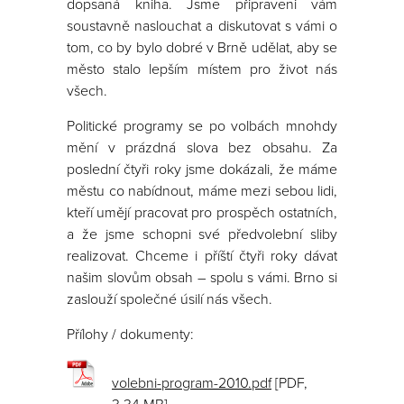
dopsaná kniha. Jsme připraveni vám
soustavně naslouchat a diskutovat s vámi o
tom, co by bylo dobré v Brně udělat, aby se
město stalo lepším místem pro život nás
všech.
Politické programy se po volbách mnohdy
mění v prázdná slova bez obsahu. Za
poslední čtyři roky jsme dokázali, že máme
městu co nabídnout, máme mezi sebou lidi,
kteří umějí pracovat pro prospěch ostatních,
a že jsme schopni své předvolební sliby
realizovat. Chceme i příští čtyři roky dávat
našim slovům obsah – spolu s vámi. Brno si
zaslouží společné úsilí nás všech.
Přílohy / dokumenty:
volebni-program-2010.pdf
[PDF,