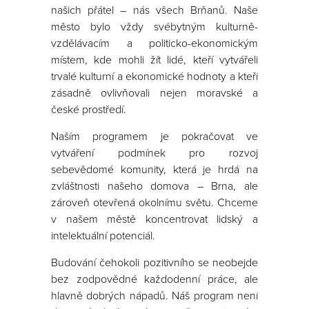
našich přátel – nás všech Brňanů. Naše
město bylo vždy svébytným kulturně-
vzdělávacím a politicko-ekonomickým
místem, kde mohli žít lidé, kteří vytvářeli
trvalé kulturní a ekonomické hodnoty a kteří
zásadně ovlivňovali nejen moravské a
české prostředí.
Naším programem je pokračovat ve
vytváření podmínek pro rozvoj
sebevědomé komunity, která je hrdá na
zvláštnosti našeho domova – Brna, ale
zároveň otevřená okolnímu světu. Chceme
v našem městě koncentrovat lidský a
intelektuální potenciál.
Budování čehokoli pozitivního se neobejde
bez zodpovědné každodenní práce, ale
hlavně dobrých nápadů. Náš program není