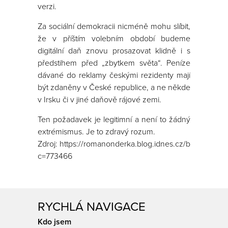
verzi.
Za sociální demokracii nicméně mohu slíbit,
že v příštím volebním období budeme
digitální daň znovu prosazovat klidně i s
předstihem před „zbytkem světa“. Peníze
dávané do reklamy českými rezidenty mají
být zdaněny v České republice, a ne někde
v Irsku či v jiné daňově rájové zemi.
Ten požadavek je legitimní a není to žádný
extrémismus. Je to zdravý rozum.
Zdroj: https://romanonderka.blog.idnes.cz/blog.aspx?
c=773466
RYCHLÁ NAVIGACE
Kdo jsem