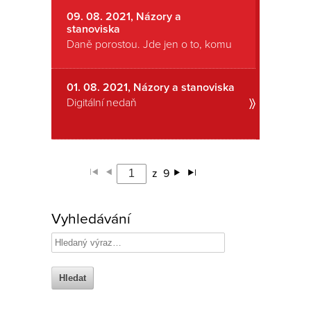
09. 08. 2021, Názory a
stanoviska
Daně porostou. Jde jen o to, komu
01. 08. 2021, Názory a stanoviska
Digitální nedaň
z
9
Vyhledávání