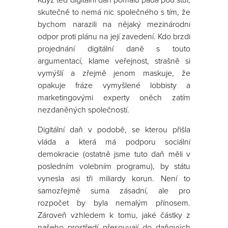
Když teď digitální daň pomalu padá pod stůl,
skutečně to nemá nic společného s tím, že
bychom narazili na nějaký mezinárodní
odpor proti plánu na její zavedení. Kdo brzdí
projednání digitální daně s touto
argumentací, klame veřejnost, strašně si
vymýšlí a zřejmě jenom maskuje, že
opakuje fráze vymyšlené lobbisty a
marketingovými experty oněch zatím
nezdaněných společností.
Digitální daň v podobě, se kterou přišla
vláda a která má podporu sociální
demokracie (ostatně jsme tuto daň měli v
posledním volebním programu), by státu
vynesla asi tři miliardy korun. Není to
samozřejmě suma zásadní, ale pro
rozpočet by byla nemalým přínosem.
Zároveň vzhledem k tomu, jaké částky z
našeho prostředí přesouvají do daňových