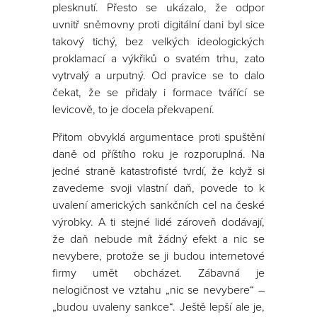
plesknutí. Přesto se ukázalo, že odpor
uvnitř sněmovny proti digitální dani byl sice
takový tichý, bez velkých ideologických
proklamací a výkřiků o svatém trhu, zato
vytrvalý a urputný. Od pravice se to dalo
čekat, že se přidaly i formace tvářící se
levicově, to je docela překvapení.
Přitom obvyklá argumentace proti spuštění
daně od příštího roku je rozporuplná. Na
jedné straně katastrofisté tvrdí, že když si
zavedeme svoji vlastní daň, povede to k
uvalení amerických sankčních cel na české
výrobky. A ti stejné lidé zároveň dodávají,
že daň nebude mít žádný efekt a nic se
nevybere, protože se ji budou internetové
firmy umět obcházet. Zábavná je
nelogičnost ve vztahu „nic se nevybere“ –
„budou uvaleny sankce“. Ještě lepší ale je,