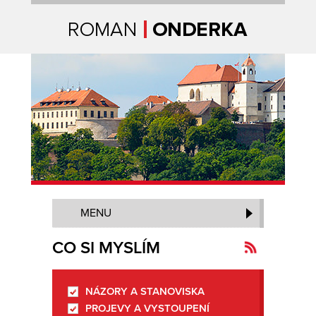
Úvodní strana
MENU
CO SI MYSLÍM
NÁZORY A STANOVISKA
Kanál
PROJEVY A VYSTOUPENÍ
novinek