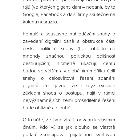
rájů (ve kterých giganti daní – nedaní), by to
Google, Facebook a další firmy skutečně na
kolena nesrazilo.
Pomalé a soustavné nahlodávání snahy o
zavedení digitální daně a obstrukce části
české politické scény (bez ohledu na
mnohdy značnou politickou odlišnost
destruujících) nicméně ukazují, čemu
budou ve větším a v globálním měřítku čelit
snahy o celosvětové řešení zdanění
gigantů. Je zjevné, že i když existuje
základní shoda o postupu, najít v rámci
nejvýznamnějších zemí prosaditelné řešení
bude obtížné a dlouhé.
O to hůře, že jsme ztratili odvahu k vlastním
činům. Kdo ví, za jak dlouho se vlastně
podaří zkoncipovat přijatelnou světovou