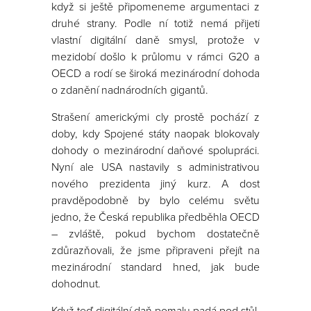
když si ještě připomeneme argumentaci z
druhé strany. Podle ní totiž nemá přijetí
vlastní digitální daně smysl, protože v
mezidobí došlo k průlomu v rámci G20 a
OECD a rodí se široká mezinárodní dohoda
o zdanění nadnárodních gigantů.
Strašení americkými cly prostě pochází z
doby, kdy Spojené státy naopak blokovaly
dohody o mezinárodní daňové spolupráci.
Nyní ale USA nastavily s administrativou
nového prezidenta jiný kurz. A dost
pravděpodobně by bylo celému světu
jedno, že Česká republika předběhla OECD
– zvláště, pokud bychom dostatečně
zdůrazňovali, že jsme připraveni přejít na
mezinárodní standard hned, jak bude
dohodnut.