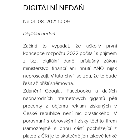
DIGITÁLNÍ NEDAŇ
Ne 01. 08. 2021 10:09
Digitální nedaň
Začíná to vypadat, že ačkoliv první
koncepce rozpočtu 2022 počítají s příjmem
z tkz. digitální daně, příslušný zákon
ministerstvo financí ani hnutí ANO nijak
neprosazují. V tuto chvíli se zdá, že to bude
řešit až příští sněmovna.
Zdanění Googlu, Facebooku a dalších
nadnárodních internetových gigantů pěti
procenty z objemu reklam získaných v
České republice není nic drastického. V
porovnání s obrovskými zisky těchto firem
(samozřejmě s onou částí pocházející z
plateb z ČR) je to skutečně jen takové lehké