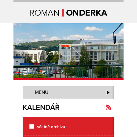
Úvodní strana
MENU
KALENDÁŘ
Kanál
včetně archivu
novinek