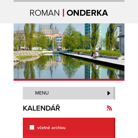
Úvodní strana
MENU
KALENDÁŘ
Kanál
včetně archivu
novinek