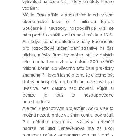
vytrvalost na cestě k cíli, který je někdy hodně
vzdálen.
Město Brno přišlo v posledních letech vlivem
ekonomické krize o 1 miliardu korun.
Současně i navzdory hospodářské krizi se
nám podařilo snížit zadluženost města o 16 %.
A i když jednání ohledně změny koeficientu
pro rozpočtové určení daní zdánlivě na čas
utichla, město Brno by mohlo přijít v dalších
letech odhadem o zhruba dalších 200 až 900
milionů korun. Co všechno tato čísla prakticky
znamenají? Hovoří jasně o tom, že chceme být
dobrými hospodáři a hodláme investovat jen
uvážlivě bez dalšího zadlužování. Půjčit si
peníze je totiž to nezodpovědně
nejjednodušší.
Ale teď k jednotlivým projektům. Ačkoliv se to
možná nezdá, práce v Jižním centru pokračují.
Pro někoho nezajímavá výstavba retenční
nádrže na ulici Jeneweinova má za úkol
regulovat průtok odpadních vod na jedné z