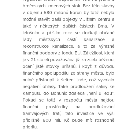
brněnských kmenových stok. Bez této stavby
v objemu 580 milionů korun by totiž nebylo
možné stavět další objekty v Jižním centru a
také v některých dalších částech Brna. V
letošním a příštím roce se dočkají občané
řady městských částí kanalizace a
rekonstrukce kanalizace, a to za výrazné
finanční podpory z fondu EU. Záležitost, která
je v 21. století považována již za zcela běžnou,
ocení jistě stovky Brňanů, i když z důvodu
finančního spolupodílu ze strany města, bylo
nutné přistoupit k šetření jinde, což vyvolalo
negativní ohlasy. Také prodloužení šaliny ke
Kampusu do Bohunic zdaleka „není u ledu“.
Pokud se totiž v rozpočtu města najdou
finanční prostředky na prodlužování
tramvajových tratí, tato investice ve výši
přibližně 800 mil. Kč bude mít rozhodně
prioritu.