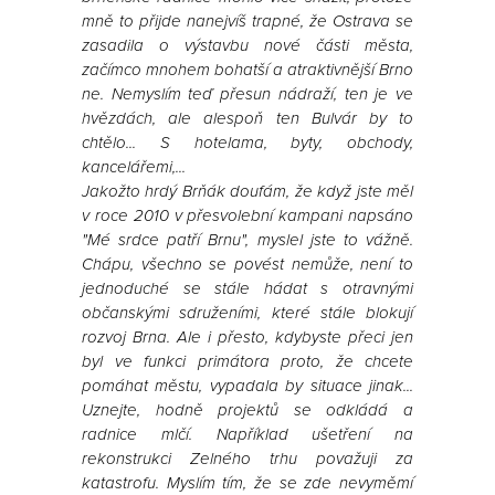
mně to přijde nanejvíš trapné, že Ostrava se
zasadila o výstavbu nové části města,
začímco mnohem bohatší a atraktivnější Brno
ne. Nemyslím teď přesun nádraží, ten je ve
hvězdách, ale alespoň ten Bulvár by to
chtělo... S hotelama, byty, obchody,
kancelářemi,...
Jakožto hrdý Brňák doufám, že když jste měl
v roce 2010 v přesvolební kampani napsáno
"Mé srdce patří Brnu", myslel jste to vážně.
Chápu, všechno se povést nemůže, není to
jednoduché se stále hádat s otravnými
občanskými sdruženími, které stále blokují
rozvoj Brna. Ale i přesto, kdybyste přeci jen
byl ve funkci primátora proto, že chcete
pomáhat městu, vypadala by situace jinak...
Uznejte, hodně projektů se odkládá a
radnice mlčí. Například ušetření na
rekonstrukci Zelného trhu považuji za
katastrofu. Myslím tím, že se zde nevyměmí