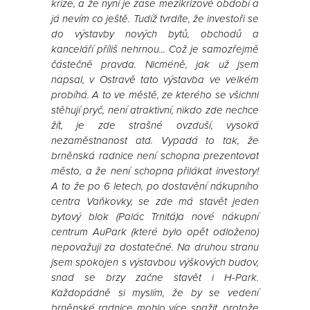
krize, a že nyní je zase mezikrizové období a
já nevím co ještě. Tudíž tvrdíte, že investoři se
do výstavby nových bytů, obchodů a
kanceláří příliš nehrnou... Což je samozřejmě
částečně pravda. Nicméně, jak už jsem
napsal, v Ostravě tato výstavba ve velkém
probíhá. A to ve městě, ze kterého se všichni
stěhují pryč, není atraktivní, nikdo zde nechce
žít, je zde strašné ovzduší, vysoká
nezaměstnanost atd. Vypadá to tak, že
brněnská radnice není schopna prezentovat
město, a že není schopna přilákat investory!
A to že po 6 letech, po dostavění nákupního
centra Vaňkovky, se zde má stavět jeden
bytový blok (Palác Trnitá)a nové nákupní
centrum AuPark (které bylo opět odloženo)
nepovažuji za dostatečné. Na druhou stranu
jsem spokojen s výstavbou výškových budov,
snad se brzy začne stavět i H-Park.
Každopádně si myslím, že by se vedení
brněnské radnice mohlo více snažit, protože