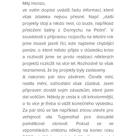
Milý Honzo,
ve svém dopise uvádíš řadu informací, které
však zdaleka nejsou přesné. Např. „další
projekty stojí a nikdo neví, co bude, například
přeložení šaliny z Dornychu na Plotní“. V
souvislosti s přípravou rozpočtu na letošní rok
jsme museli jasně říci, kde najdeme chybějící
peníze, o které město přijde v důsledku krize
a rozhodli jsme se proto realizaci některých
projektů rozložit na více let. Rozhodně to však
neznamená, že by projekty byly zastaveny.
A nakonec pár slov závěrem. Člověk míní,
realita mění, odhodlání však zůstává. Jsem
připraven dostát svým závazkům, které jsem
dal voličům. Někdy je cesta k cíli krkolomnější,
o to více je třeba si vážit konečného výsledku.
Za pár dnů se tak například znovu otevře pro
veřejnost vila Tugendhat pro dvouleté
památkové obnově. Pokud se ve
vzpomínkách ohlédnu někdy na konec roku