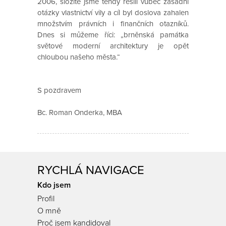
2006, složitě jsme tehdy řešili vůbec zásadní
otázky vlastnictví vily a cíl byl doslova zahalen
množstvím právních i finančních otazníků.
Dnes si můžeme říci: „brněnská památka
světové moderní architektury je opět
chloubou našeho města.“
S pozdravem
Bc. Roman Onderka, MBA
RYCHLÁ NAVIGACE
Kdo jsem
Profil
O mně
Proč jsem kandidoval