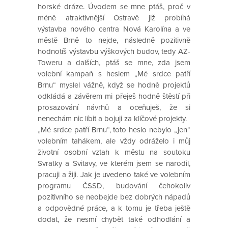
horské dráze. Úvodem se mne ptáš, proč v
méně atraktivnější Ostravě již probíhá
výstavba nového centra Nová Karolína a ve
městě Brně to nejde, následně pozitivně
hodnotíš výstavbu výškových budov, tedy AZ-
Toweru a dalších, ptáš se mne, zda jsem
volební kampaň s heslem „Mé srdce patří
Brnu“ myslel vážně, když se hodně projektů
odkládá a závěrem mi přeješ hodně štěstí při
prosazování návrhů a oceňuješ, že si
nenechám nic líbit a bojuji za klíčové projekty.
„Mé srdce patří Brnu“, toto heslo nebylo „jen“
volebním tahákem, ale vždy odráželo i můj
životní osobní vztah k městu na soutoku
Svratky a Svitavy, ve kterém jsem se narodil,
pracuji a žiji. Jak je uvedeno také ve volebním
programu ČSSD, budování čehokoliv
pozitivního se neobejde bez dobrých nápadů
a odpovědné práce, a k tomu je třeba ještě
dodat, že nesmí chybět také odhodlání a