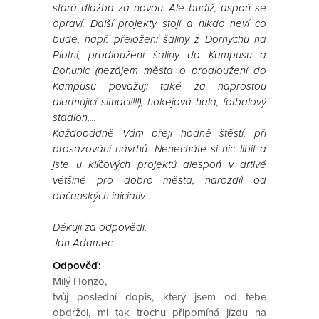
stará dlažba za novou. Ale budiž, aspoň se
opraví. Další projekty stojí a nikdo neví co
bude, např. přeložení šaliny z Dornychu na
Plotní, prodloužení šaliny do Kampusu a
Bohunic (nezájem města o prodloužení do
Kampusu považuji také za naprostou
alarmující situaci!!!!), hokejová hala, fotbalový
stadion,...
Každopádně Vám přeji hodně štěstí, při
prosazování návrhů. Nenecháte si nic líbit a
jste u klíčových projektů alespoň v drtivé
většině pro dobro města, narozdíl od
občanských iniciativ...
Děkuji za odpovědi,
Jan Adamec
Odpověď:
Milý Honzo,
tvůj poslední dopis, který jsem od tebe
obdržel, mi tak trochu připomíná jízdu na